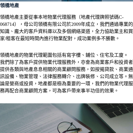
領橋地產
領橋地產主要從事本地物業代理服務（地產代理牌照號碼C-
068714），母公司領橋有限公司於2009年成立，我們通過專業的
知識、龐大的客戶資料庫以及多個網絡渠道，全力協助業主和買
家/租客在最短時間內進行物業配對，成功案例多不勝數。
領橋地產的物業代理範圍包括有寫字樓、鋪位、住宅及工廈。
我們除了為客戶提供物業代理服務外，亦會為商業客戶和投資者
提供各類與地產息息相關的商業顧問服務，如按揭貸款、商業通
訊設備、物業管理、法律服務轉介、出牌裝修、公司成立等。無
論是營商或投資，地產都是極為重要的一環，我們的物業代理服
務再配合商業顧問方案，可為客戶帶來事半功倍的效果。