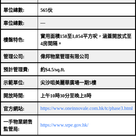
單位總數
:
565
伙
—
車位總數
:
實用面積
158
至
1,054
平方呎，涵蓋開放式至
樓盤特色
:
4
房間隔。
管理公司
:
偉邦物業管理有限公司
預計管理費
:
約
$4.5/sq.ft.
示範單位
:
尖沙咀美麗華廣場一期
5
樓
開放時間
:
上午
10
時
30
分至晚上
8
時
https://www.oneinnovale.com.hk/tc/phase3.html
官方網站
:
一手物業銷售
https://www.srpe.gov.hk/
監管局
: