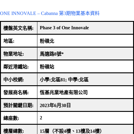
ONE INNOVALE – Cabanna 第3期物業基本資料
Phase 3 of One Innovale
樓盤英文名稱
:
地區
:
粉嶺北
物業地址
:
馬適路
8
號
*
鄰近港鐵站
:
粉嶺站
中小校網
:
小學
:
北區
81;
中學
:
北區
發展商名稱
:
恆基兆業地產有限公司
預計關鍵日期
:
2023
年
6
月
30
日
2
總座數
:
樓層總數
:
15
層（不設
4
樓、
13
樓及
14
樓）