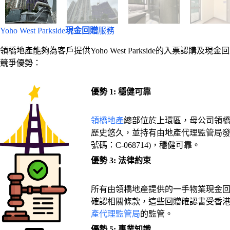
Yoho West Parkside
現金回贈
服務
領橋地產能夠為客戶提供Yoho West Parkside的入
競爭優勢：
優勢 1: 穩健可靠
領橋地產
總部位於上環區，母公司領橋
歷史悠久，並持有由地產代理監管局發
號碼：C-068714)，穩健可靠。
優勢 3:
法律約束
所有由領橋地產提供的一手物業現金
確認相關條款，這些回贈確認書受香
產代理監管局
的監管。
優勢 5: 專業知識