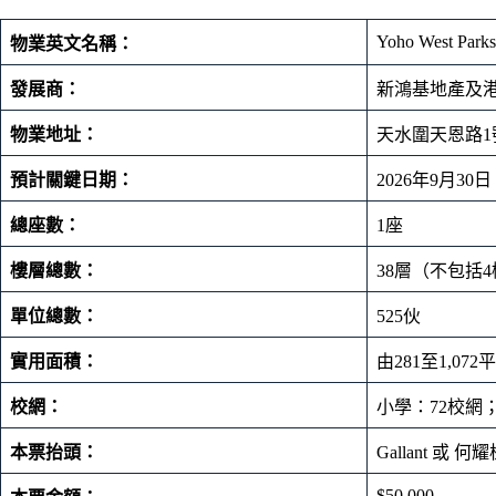
Yoho West Parks
物業英文名稱：
發展商：
新鴻基地產及
物業地址：
天水圍天恩路1
預計關鍵日期：
2026年9月30日
總座數：
1座
樓層總數：
38層（不包括4
單位總數：
525伙
實用面積：
由281至1,072
校網：
小學：72校網
本票抬頭：
Gallant 或
$50,000