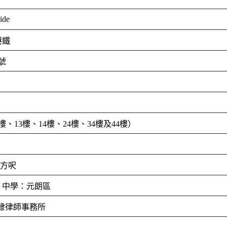
ide
港鐵
號
樓、13樓、14樓、24樓、34樓及44樓）
平方呎
；中學：元朗區
 何耀棣律師事務所